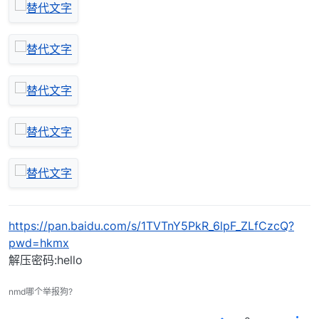
https://pan.baidu.com/s/1TVTnY5PkR_6lpF_ZLfCzcQ?
pwd=hkmx
解压密码:hello
nmd哪个举报狗?