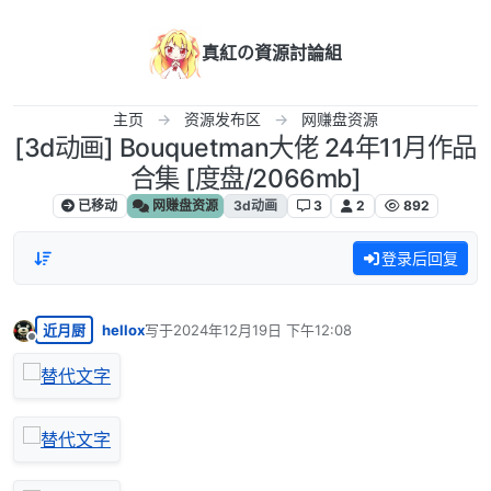
跳转至内容
真紅の資源討論組
主页
资源发布区
网赚盘资源
[3d动画] Bouquetman大佬 24年11月作品
合集 [度盘/2066mb]
已移动
网赚盘资源
3d动画
3
2
892
登录后回复
近月厨
hellox
写于
2024年12月19日 下午12:08
最后由 编辑
离线