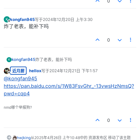
0
kongfan945
写于
2024年12月20日 上午3:30
K
最后由 编辑
离线
炸了老表，能补下吗
0
kongfan945
炸了老表，能补下吗
K
近月厨
hellox
写于
2024年12月21日 下午1:57
最后由 编辑
离线
@
kongfan945
https://pan.baidu.com/s/1W83FsvGhr_-13vwsHzNmsQ?
pwd=cqp4
nmd哪个举报狗?
0
hwjking
从
2025年4月26日 上午10:48
中的 资源发布区 移动了该主题