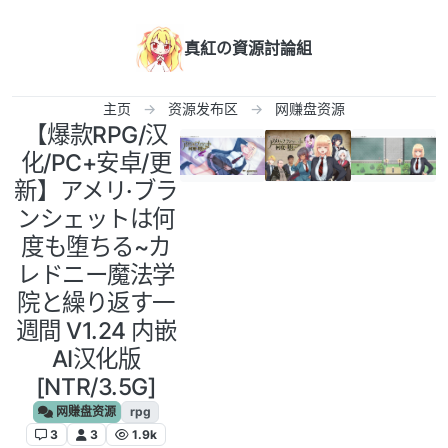
跳转至内容
真紅の資源討論組
主页
资源发布区
网赚盘资源
【爆款RPG/汉
化/PC+安卓/更
新】アメリ·ブラ
ンシェットは何
度も堕ちる~カ
レドニー魔法学
院と繰り返す一
週間 V1.24 内嵌
AI汉化版
[NTR/3.5G]
网赚盘资源
rpg
3
3
1.9k