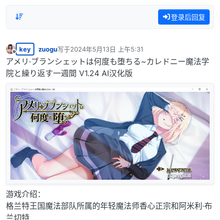
登录后回复
key
zuogu
写于
2024年5月13日 上午5:31
最后由 编辑
离线
アメリ·ブランシェットは何度も堕ちる~カレドニー魔法学
院と繰り返す一週間 V1.24 AI汉化版
游戏介绍：
格兰特王国魔法部队所属的年轻魔法师香心正宗和阿米利·布
兰切特