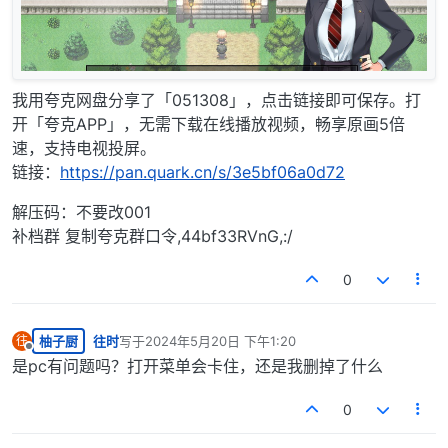
我用夸克网盘分享了「051308」，点击链接即可保存。打
开「夸克APP」，无需下载在线播放视频，畅享原画5倍
速，支持电视投屏。
链接：
https://pan.quark.cn/s/3e5bf06a0d72
解压码：不要改001
补档群 复制夸克群口令,44bf33RVnG,:/
0
柚子厨
往时
写于
2024年5月20日 下午1:20
往
最后由 编辑
离线
是pc有问题吗？打开菜单会卡住，还是我删掉了什么
0