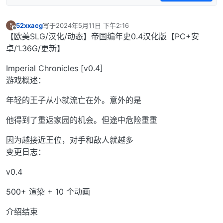
52xxacg
写于
2024年5月11日 下午2:16
5
最后由 编辑
离线
【欧美SLG/汉化/动态】帝国编年史0.4汉化版【PC+安
卓/1.36G/更新】
Imperial Chronicles [v0.4]
游戏概述：
年轻的王子从小就流亡在外。意外的是
他得到了重返家园的机会。但途中危险重重
因为越接近王位，对手和敌人就越多
变更日志：
v0.4
500+ 渲染 + 10 个动画
介绍结束