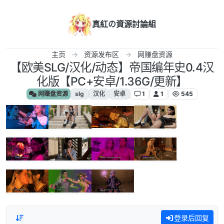
跳转至内容
真紅の資源討論組
主页
资源发布区
网赚盘资源
【欧美SLG/汉化/动态】帝国编年史0.4汉
化版【PC+安卓/1.36G/更新】
网赚盘资源
slg
汉化
安卓
1
1
545
登录后回复