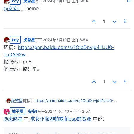
key
虎煞星
写于
2024年5月10日 上午6:54
最后由 编辑
离线
@
安安1
_Theme
1
key
虎煞星
写于
2024年5月10日 上午6:54
最后由 编辑
离线
链接：
https://pan.baidu.com/s/1OibDnvjd41lJU0-
To0AG2w
提取码：pn6r
解压码：煞！星。
1
虎煞星
链接：
https://pan.baidu.com/s/1OibDnvjd41lJU0-
To0AG2w
柚子厨
安安1
写于
2024年5月10日 下午2:57
安
提取码：pn6r
最后由 编辑
离线
解压码：煞！星。
@
虎煞星
在
求女仆咖啡帕露菲psp的资源
中说：