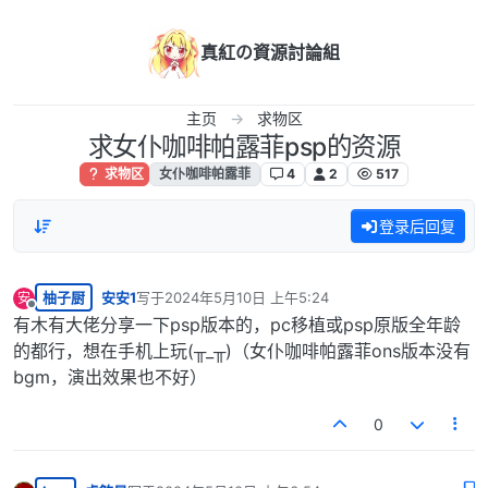
跳转至内容
真紅の資源討論組
主页
求物区
求女仆咖啡帕露菲psp的资源
求物区
女仆咖啡帕露菲
4
2
517
登录后回复
柚子厨
安安1
写于
2024年5月10日 上午5:24
安
最后由 编辑
离线
有木有大佬分享一下psp版本的，pc移植或psp原版全年龄
的都行，想在手机上玩(╥_╥)（女仆咖啡帕露菲ons版本没有
bgm，演出效果也不好）
0