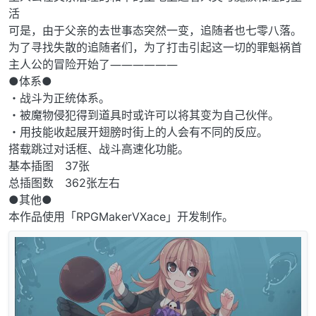
活
可是，由于父亲的去世事态突然一变，追随者也七零八落。
为了寻找失散的追随者们，为了打击引起这一切的罪魁祸首
主人公的冒险开始了――――――
●体系●
・战斗为正统体系。
・被魔物侵犯得到道具时或许可以将其变为自己伙伴。
・用技能收起展开翅膀时街上的人会有不同的反应。
搭载跳过对话框、战斗高速化功能。
基本插图 37张
总插图数 362张左右
●其他●
本作品使用「RPGMakerVXace」开发制作。