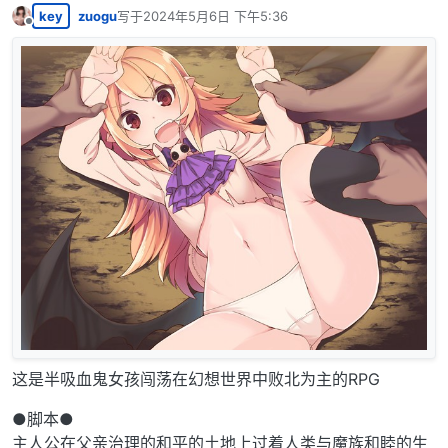
key
zuogu
写于
2024年5月6日 下午5:36
最后由 编辑
离线
这是半吸血鬼女孩闯荡在幻想世界中败北为主的RPG
●脚本●
主人公在父亲治理的和平的土地上过着人类与魔族和睦的生