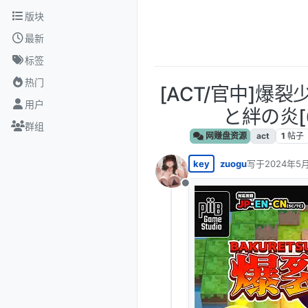
跳转至内容
版块
最新
标签
热门
[ACT/官中]爆
用户
と絆の炎[
群组
网赚盘资源
act
1
帖子
key
zuogu
写于
2024年5月
最后由 编辑
离线