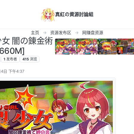
真紅の資源討論組
主页
资源发布区
网赚盘资源
裂少女 闇の錬金術
660M]
1
发布者
415
浏览
4日 下午4:37