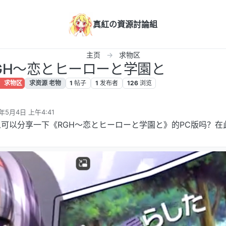
真紅の資源討論組
主页
求物区
GH～恋とヒーローと学園と
求物区
求资源 老物
1
帖子
1
发布者
126
浏览
4年5月4日 上午4:41
辑
可以分享一下《RGH～恋とヒーローと学園と》的PC版吗？在