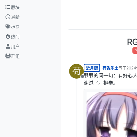
跳转至内容
版块
最新
标签
热门
R
用户
群组
近月厨
荷香乐土
写于
202
荷
最后由 编
弱弱的问一句：有好心人
离线
谢过了。抱拳。