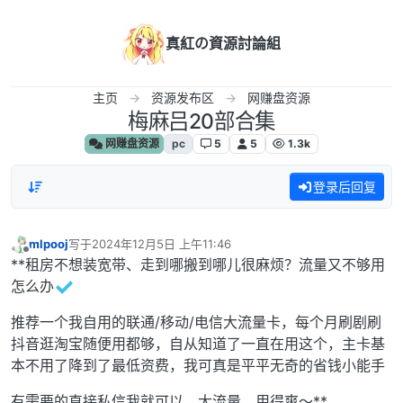
跳转至内容
真紅の資源討論組
主页
资源发布区
网赚盘资源
梅麻吕20部合集
网赚盘资源
pc
5
5
1.3k
登录后回复
mlpooj
写于
2024年12月5日 上午11:46
最后由 编辑
离线
**租房不想装宽带、走到哪搬到哪儿很麻烦？流量又不够用
怎么办
推荐一个我自用的联通/移动/电信大流量卡，每个月刷剧刷
抖音逛淘宝随便用都够，自从知道了一直在用这个，主卡基
本不用了降到了最低资费，我可真是平平无奇的省钱小能手
有需要的直接私信我就可以，大流量，用得爽～**