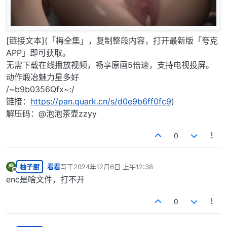
[链接文本](「梅全集」，复制整段内容，打开最新版「夸克
APP」即可获取。
无需下载在线播放视频，畅享原画5倍速，支持电视投屏。
动作煅冶魅力星多好
/~b9b0356Qfx~:/
链接：
https://pan.quark.cn/s/d0e9b6ff0fc9
)
解压码：@泡泡茶壶zzyy
0
柚子厨
看看
写于
2024年12月6日 上午12:38
看
最后由 编辑
离线
enc是啥文件，打不开
0