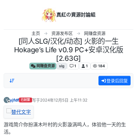
跳转至内容
真紅の資源討論組
主页
资源发布区
网赚盘资源
[同人SLG/汉化/动态] 火影的一生
Hokage’s Life v0.9 PC+安卓汉化版
[2.63G]
网赚盘资源
slg
1
1
184
登录后回复
yjfdf
写于
2024年12月5日 上午11:32
Y
已封禁
最后由 编辑
离线
游戏简介你扮演木叶村的火影漩涡鸣人，体验他一天的生
活。