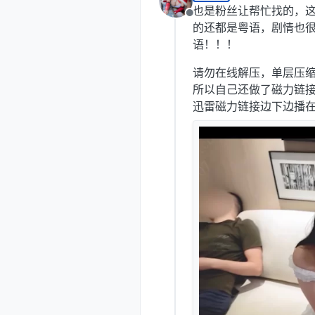
也是粉丝让帮忙找的，
离线
的还都是粤语，剧情也
语！！！
请勿在线解压，单层压缩
所以自己还做了磁力链
迅雷磁力链接边下边播