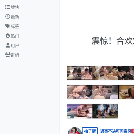
跳转至内容
版块
最新
标签
热门
震惊！合欢宗
用户
群组
柚子厨
遇事不决可问春风