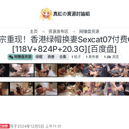
真紅の資源討論組
主页
资源发布区
网赚盘资源
重现！香港绿帽换妻Sexcat07付
[118V+824P+20.3G][百度盘]
网赚盘资源
绿帽
换妻
合集
1
帖子
1
发布者
1.0k
浏览
写于
2024年12月5日 上午11:31
已封禁
最后由 编辑