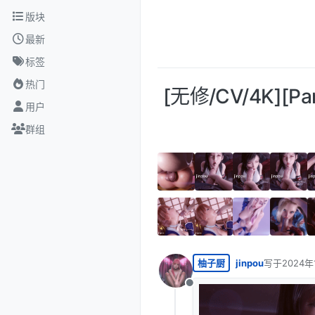
跳转至内容
版块
最新
标签
热门
[无修/CV/4K][
用户
群组
柚子厨
jinpou
写于
2024年
最后由 编辑
离线