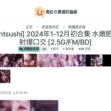
真紅の資源討論組
主页
资源发布区
网赚盘资源
Pantsushi] 2024年1-12月初合集
射爆口交 [2.5G/FM/BD]
网赚盘资源
3d
1
帖子
1
发布者
474
浏览
12月5日 上午10:39