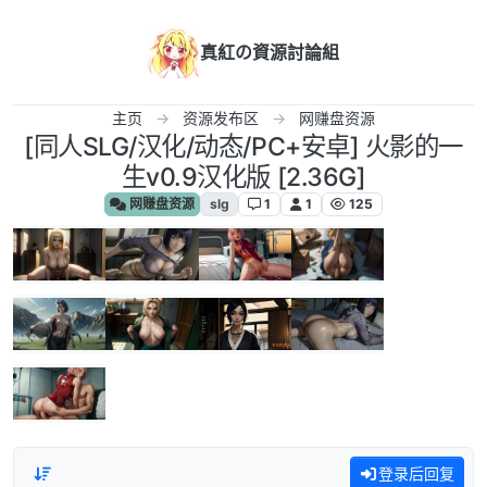
跳转至内容
真紅の資源討論組
主页
资源发布区
网赚盘资源
[同人SLG/汉化/动态/PC+安卓] 火影的一
生v0.9汉化版 [2.36G]
网赚盘资源
slg
1
1
125
登录后回复