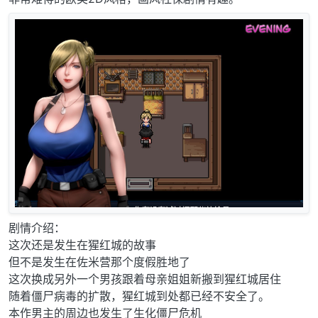
剧情介绍：
这次还是发生在猩红城的故事
但不是发生在佐米营那个度假胜地了
这次换成另外一个男孩跟着母亲姐姐新搬到猩红城居住
随着僵尸病毒的扩散，猩红城到处都已经不安全了。
本作男主的周边也发生了生化僵尸危机