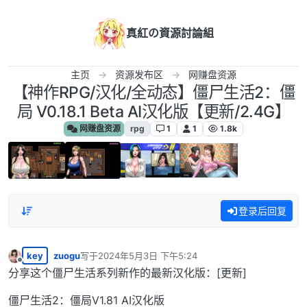
跳转至内容
真紅の資源討論組
主页
资源发布区
网赚盘资源
【神作RPG/汉化/全动态】僵尸生活2：僵
局 V0.18.1 Beta AI汉化版【更新/2.4G】
网赚盘资源
rpg
1
1
1.8k
登录后回复
key
zuogu
写于
2024年5月3日 下午5:24
最后由 编辑
离线
分享这个僵尸生活系列新作的最新汉化版：[更新]
僵尸生活2：僵局V1.81 AI汉化版