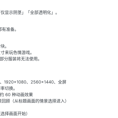
「仅显示阴茎」「全部透明化」。
速都有准备。
滑块。
尺寸来玩色情游戏。
，部分服装将无法使用。
1920×1080、2560×1440、全屏
辨率切换。
/约 60 种动画效果
景回顾（从标题画面的情景选择进入）
境选择画面开始）