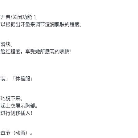
启/关闭功能 1
可以根据出汗量来调节湿润肌肤的程度。
的滑块。
的脸红程度，享受她所展现的表情！
仆装」「体操服」
件地脱下来。
翻起上衣展示胸部。
能进行侧移插入！
个章节（动画）。