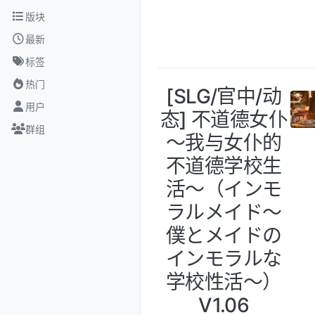
跳转至内容
版块
最新
标签
热门
[SLG/官中/动
用户
态] 不道德女仆
群组
～我与女仆的
不道德学校生
活～（インモ
ラルメイド～
僕とメイドの
インモラルな
学校性活～）
V1.06