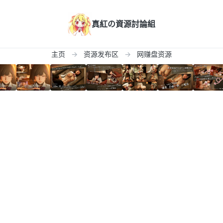
真紅の資源討論組
主页
资源发布区
网赚盘资源