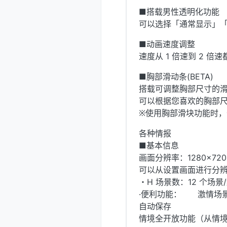
■搭载男性透明化功能
可以选择「通常显示」
■动画速度调整
速度从 1 倍速到 2 倍
■胸部滑动条(BETA)
搭载可调整胸部尺寸的
可以根据您喜欢的胸部
※使用胸部滑块功能时
各种情报
■基本信息
画面分辨率：1280×720、
可以从设置画面进行分
・H 场景数：12 个场景
·便利功能： 激情场
自动保存
情境全开放功能（从情