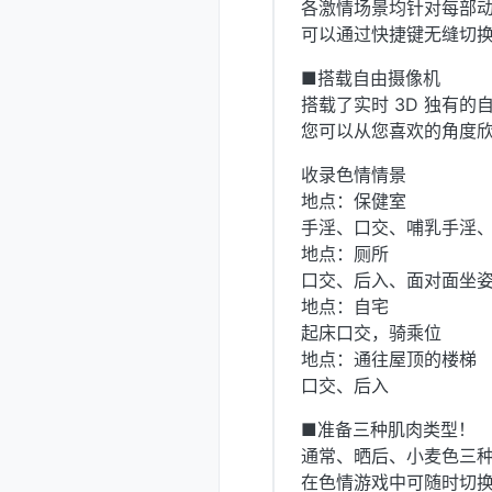
各激情场景均针对每部
可以通过快捷键无缝切
■搭载自由摄像机
搭载了实时 3D 独有的
您可以从您喜欢的角度
收录色情情景
地点：保健室
手淫、口交、哺乳手淫
地点：厕所
口交、后入、面对面坐
地点：自宅
起床口交，骑乘位
地点：通往屋顶的楼梯
口交、后入
■准备三种肌肉类型！
通常、晒后、小麦色三
在色情游戏中可随时切