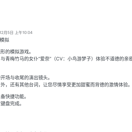
12月5日 上午10:04
 模拟
图形的模拟游戏。
与青梅竹马的女仆“爱奈”（CV：小鸟游梦子）体验不道德的亲
的开场与收尾的演出镜头。
声外，还有其他台词，让您尽情享受更加甜蜜而背德的激情体验
具备快捷功能。
过键盘完成。