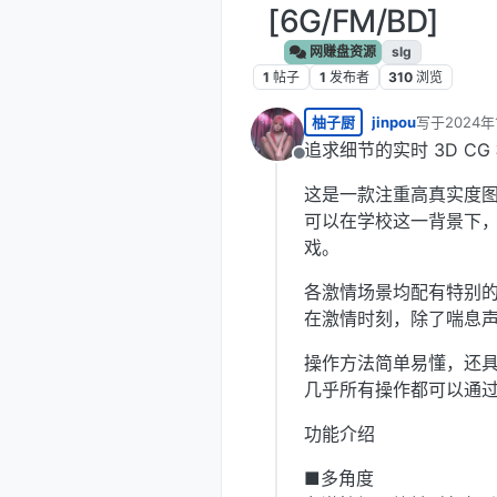
[6G/FM/BD]
网赚盘资源
slg
1
帖子
1
发布者
310
浏览
柚子厨
jinpou
写于
2024年
最后由 编辑
追求细节的实时 3D CG
离线
这是一款注重高真实度
可以在学校这一背景下，
戏。
各激情场景均配有特别
在激情时刻，除了喘息
操作方法简单易懂，还
几乎所有操作都可以通
功能介绍
■多角度