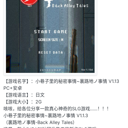
【游戏名字】：小巷子里的秘密事情~裏路地ノ事情 V1.13
PC+安卓
【游戏语言】：日文
【游戏大小】：2G
咳咳，给各位分享一款真心神奇的SLG游戏……！！！
小巷子里的秘密事情~裏路地ノ事情 V1.1.3
（裏路地ノ事情-Back Alley Tales）