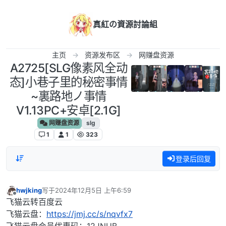
跳转至内容
真紅の資源討論組
主页
资源发布区
网赚盘资源
A2725[SLG像素风全动
态]小巷子里的秘密事情
~裏路地ノ事情
V1.13PC+安卓[2.1G]
网赚盘资源
slg
1
1
323
登录后回复
hwjking
写于
2024年12月5日 上午6:59
最后由 编辑
离线
飞猫云转百度云
飞猫云盘：
https://jmj.cc/s/nqvfx7