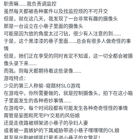
职责嘛……我负责调监控
虽然每天都被各种案件以及找监控烦的不可开交
但是，就在这几天，我发现了一台非常有趣的摄像头
那是一台设立在小巷子里面的摄像头
可能是因为放的角度太过刁钻，很少有人注意的到……
于是，这个黑漆漆的巷子里面……总会有很多人做奇怪的事
情
但是，她们正在享受的同时肯定不知道，这一切全都会被摄
像头录下来……
而我。则每天都期待着这些录像……
游戏特点：
少见的第三人称偷··窥题材SLG游戏
在游戏中，你所需要做的，就是控制摄像头，拍下在这小箱
子里面发生的各种奇妙事情……
在游戏中，每个时间段都有可能发生各种奇奇怪怪的事情
甭管是妄图和死宅PY交易的风俗娘
还是走夜路被绑架进小巷子的孕妇人妻
或者被一直嫉妒的下属威胁带进小巷子嘿嘿嘿的OL娘
甚至是出勤被绑匪打晕丢进小巷子的女警花！