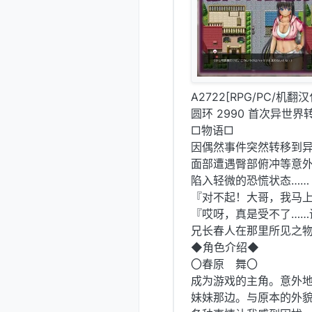
A2722[RPG/PC/机翻
圆环 2990 首次异世界
□物语□
因偶然事件突然转移到
面部遭遇臀部俯冲等意
陷入轻微的恐慌状态……
『对不起！大哥，我马
『哎呀，真是受不了……
兄长春人在那里所见之物
◆角色介绍◆
〇春原 舞〇
成为游戏的主角。意外
妹妹那边。与原本的外