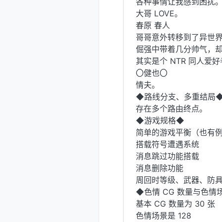
各种事情让我感到困扰
大哥 LOVE。
春原 春人
哥哥意外转移到了异世
倔强中带着几分帅气，
其实是个 NTR 同人爱
〇健也〇
情夫。
◆路线分支、多重结局
存在多个路由终点。
◆游戏规格◆
简单的游戏平衡（也有
搭载符号遭遇系统
消息跳过功能搭载
消息删除功能
周回时等级、武器、防
◆色情 CG 数量与色情
基本 CG 数量为 30 张
色情场景是 128