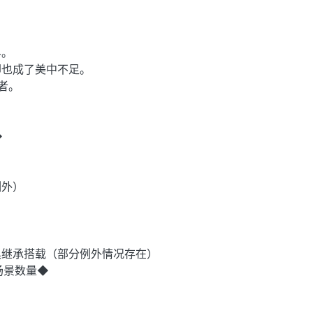
。
界。
却也成了美中不足。
好者。
◆
例外）
具继承搭载（部分例外情况存在）
场景数量◆