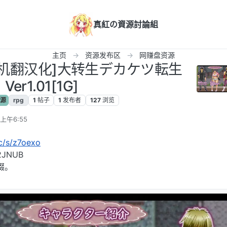
真紅の資源討論組
主页
资源发布区
网赚盘资源
GPC机翻汉化]大转生デカケツ転生
Ver1.01[1G]
源
rpg
1
帖子
1
发布者
127
浏览
 上午6:55
cc/s/z7oexo
JNUB
缀。