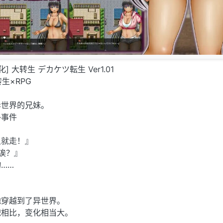
汉化] 大转生 デカケツ転生 Ver1.01
转生×RPG
异世界的兄妹。
外事件
上就走！』
诶？』
……
地穿越到了异世界。
貌相比，变化相当大。