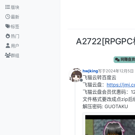
跳转至内容
版块
最新
标签
热门
A2722[RP
用户
群组
网赚盘资
hwjking
写于
2024年12月5日
最后由 编辑
飞猫云转百度云
离线
飞猫云盘：
https://jmj.
飞猫云盘会员优惠码：12
文件格式要改成点zip后
解压密码: GUOTAKU