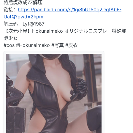
将后缀改成7Z解压
链接：
https://pan.baidu.com/s/1gi8hU150rj2DqfAbF-
UafQ?pwd=2hpm
解压码：Lyf@1987
【次元小屋】Hokunaimeko オリジナルコスプレ 特殊部
隊少女
#cos #Hokunaimeko #写真 #皮衣