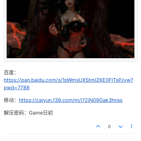
百度：
https://pan.baidu.com/s/1pWmsUXStmIZKE0FlTsPJyw?
pwd=7788
移动：
https://caiyun.139.com/m/i?2iN09Gak3hnss
解压密码：Game日初
0