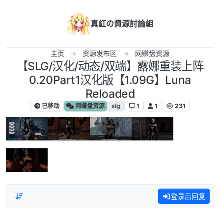
跳转至内容
真紅の資源討論組
主页
资源发布区
网赚盘资源
【SLG/汉化/动态/双端】露娜重装上阵
0.20Part1汉化版【1.09G】Luna
Reloaded
已移动
网赚盘资源
slg
1
1
231
登录后回复