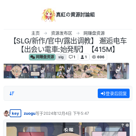
跳转至内容
真紅の資源討論組
主页
资源发布区
网赚盘资源
【SLG/新作/官中/露出调教】 邂逅电车
【出会い電車:始発駅】【415M】
网赚盘资源
slg
1
1
696
登录后回复
key
zuogu
写于
2024年12月4日 下午5:47
最后由 编辑
离线