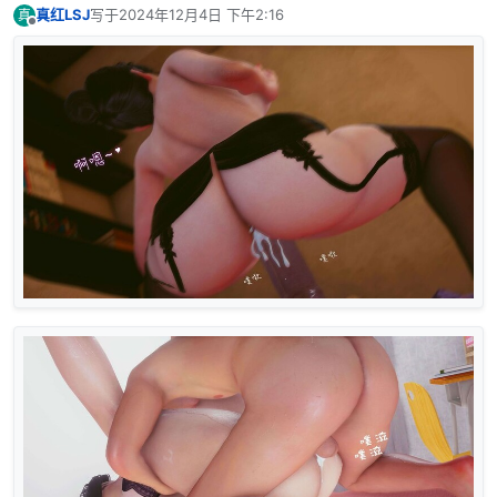
真红LSJ
写于
2024年12月4日 下午2:16
真
最后由 编辑
离线