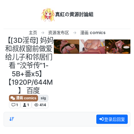
跳转至内容
真紅の資源討論組
主页
资源发布区
漫画 comics
【[3D淫母] 妈妈
和叔叔窗前做爱
给儿子和邻居们
看 “洨爷传”1-
5B+番x5】
【1920P/644M
】 百度
漫画 comics
slg
1
1
414
登录后回复