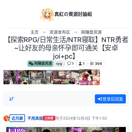
跳转至内容
真紅の資源討論組
主页
资源发布区
网赚盘资源
【探索RPG/日常生活/NTR寝取】NTR勇者
~让好友的母亲怀孕即可通关【安卓
joi+pc】
网赚盘资源
rpg
1
1
304
登录后回复
近月厨
不用其极
写于
2024年12月4日 下午1:50
不
已封禁
最后由 编辑
离线