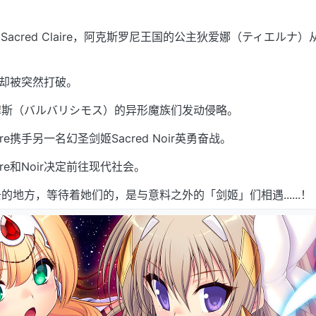
之一的Sacred Claire，阿克斯罗尼王国的公主狄爱娜（ティエルナ
。
和平却被突然打破。
摩斯（バルバリシモス）的异形魔族们发动侵略。
re携手另一名幻圣剑姬Sacred Noir英勇奋战。
re和Noir决定前往现代社会。
地方，等待着她们的，是与意料之外的「剑姬」们相遇......！