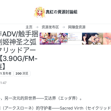
真紅の資源討論組
主页
资源发布区
网赚盘资源
作ADV/触手捆
剑姬神圣之弧
クリッドアー
3.90G/FM-
连】
1
发布者
200
浏览
:47
外，另一次元的异世界——艾达界（エッダ界）。
アークスローネ）的守护者——Sacred Virth（セイクリッ