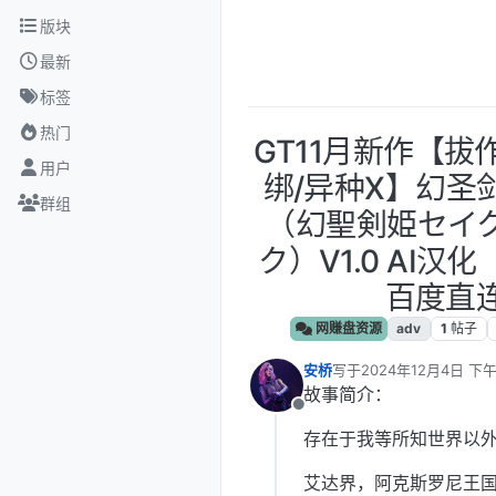
跳转至内容
版块
最新
标签
热门
GT11月新作【拔
用户
绑/异种X】幻圣
群组
（幻聖剣姫セイ
ク）V1.0 AI汉化【
百度直
网赚盘资源
adv
1
帖子
安桥
写于
2024年12月4日 下午1
最后由 编辑
故事简介：
离线
存在于我等所知世界以
艾达界，阿克斯罗尼王国（