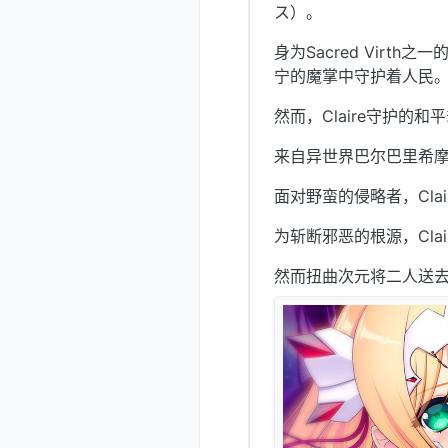
ス）。
身为Sacred Virth
宁的魔掌中守护着人民
然而，Claire守护的
来自异世界巴尔巴里希
面对野蛮的侵略者，Clai
为斩断邪恶的根源，Clai
然而扭曲次元将二人送去的