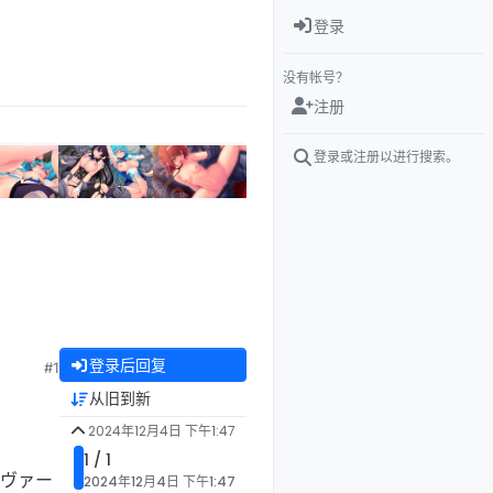
登录
没有帐号？
注册
登录或注册以进行搜索。
登录后回复
#1
从旧到新
2024年12月4日 下午1:47
1 / 1
ドヴァー
2024年12月4日 下午1:47