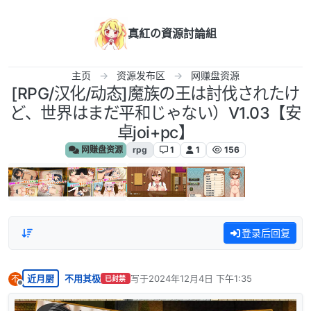
跳转至内容
真紅の資源討論組
主页
资源发布区
网赚盘资源
[RPG/汉化/动态]魔族の王は討伐されたけ
ど、世界はまだ平和じゃない）V1.03【安
卓joi+pc】
网赚盘资源
rpg
1
1
156
登录后回复
近月厨
不用其极
写于
2024年12月4日 下午1:35
不
已封禁
最后由 编辑
离线