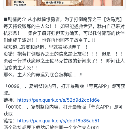
■剧情简介 从小就憧憬勇者，为了打倒魔界之王【佐马克】
每天持续锻炼的主人公！！ 如果能拯救世界，就由自己来对
抗邪恶！！ 集合了癖好强但实力确实，可以托付背部的伙伴
们组成了派对！！ 也许再也回不了故乡了…! !
我知道…寂寞和恐惧，早就被我抛弃了！！
没错！抱著打倒魔界之王的信念踏上旅程！！！ 但是！！！
勇者一行捕获魔界之王佐马克首级的新闻来了！！ 瞬间让人
胆寒的主人公！！
那么，主人公的命运到底会怎样呢……!!!
「0099」，复制整段内容，打开最新版「夸克APP」即可获
取。
链接：
https://pan.quark.cn/s/52d9d2cc1d6e
「00100」，复制整段内容，打开最新版「夸克APP」即可
获取
链接：
https://pan.quark.cn/s/ddd16b85ab51
两个链接都要下载然后放在同一个文件夹点001