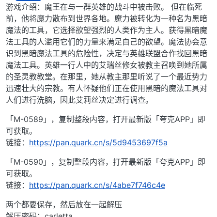
离线
游戏介绍：魔王在与一群英雄的战斗中被击败。 但在临死
前，他将魔力散布到世界各地。魔力被转化为一种名为黑暗
魔法的工具，它选择欲望强烈的人类作为主人。获得黑暗魔
法工具的人滥用它们的力量来满足自己的欲望。魔法协会意
识到黑暗魔法工具的危险性，决定与英雄联盟合作找回黑暗
魔法工具。英雄一行人中的艾瑞丝修女被教主召唤到她所属
的圣灵教教堂。在那里，她从教主那里听说了一个最近势力
迅速壮大的宗教。有人怀疑他们正在使用黑暗的魔法工具对
人们进行洗脑，因此艾莉丝决定进行调查。
「M-0589」，复制整段内容，打开最新版「夸克APP」即
可获取。
链接：
https://pan.quark.cn/s/5d9453697f5a
「M-0590」，复制整段内容，打开最新版「夸克APP」即
可获取。
链接：
https://pan.quark.cn/s/4abe7f746c4e
两个都要保存，然后放在一起解压
解压密码：carletta