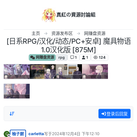
跳转至内容
真紅の資源討論組
主页
资源发布区
网赚盘资源
[日系RPG/汉化/动态/PC+安卓] 魔具物语
1.0汉化版 [875M]
网赚盘资源
rpg
1
1
124
登录后回复
柚子厨
carletta
写于
2024年12月4日 下午12:10
C
最后由 编辑