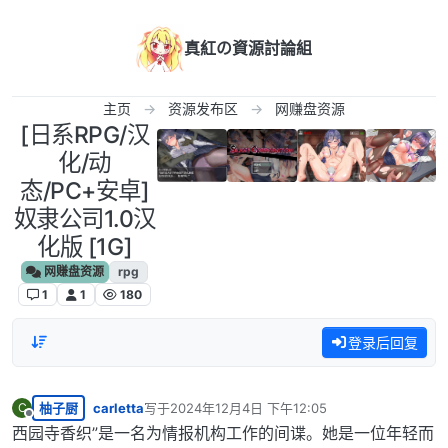
跳转至内容
真紅の資源討論組
主页
资源发布区
网赚盘资源
[日系RPG/汉
化/动
态/PC+安卓]
奴隶公司1.0汉
化版 [1G]
网赚盘资源
rpg
1
1
180
登录后回复
柚子厨
carletta
写于
2024年12月4日 下午12:05
C
最后由 编辑
离线
西园寺香织”是一名为情报机构工作的间谍。她是一位年轻而