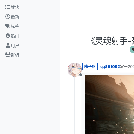
跳转至内容
版块
最新
标签
热门
《灵魂射手-
用户
群组
柚子厨
qq861092
写于
20
最后由 
离线