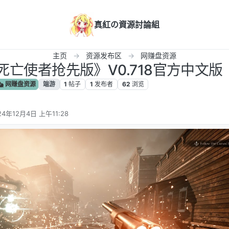
真紅の資源討論組
主页
资源发布区
网赚盘资源
死亡使者抢先版》V0.718官方中文版
网赚盘资源
端游
1
帖子
1
发布者
62
浏览
24年12月4日 上午11:28
编辑