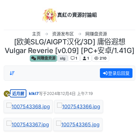
跳转至内容
真紅の資源討論組
主页
资源发布区
网赚盘资源
[欧美SLG/AIGPT汉化/3D] 庸俗遐想
Vulgar Reverie [v0.09] [PC+安卓/1.41G]
网赚盘资源
slg
1
1
210
登录后回复
近月厨
klkl7
写于
2024年12月4日 上午7:19
K
最后由 编辑
离线