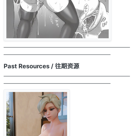
——————————————————————————
——————————————————————
Past Resources / 往期资源
——————————————————————————
——————————————————————