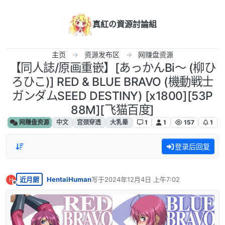
跳转至内容
真紅の資源討論組
主页
资源发布区
网赚盘资源
【同人誌/原画重嵌】[あっかんBi～ (柳ひ
ろひこ)] RED & BLUE BRAVO (機動戦士
ガンダムSEED DESTINY) [x1800][53P
88M][飞猫百度]
网赚盘资源
中文
宫颈穿透
大乳晕
1
1
157
1
登录后回复
近月厨
HentaiHuman
写于
2024年12月4日 上午7:02
H
最后由 编辑
离线