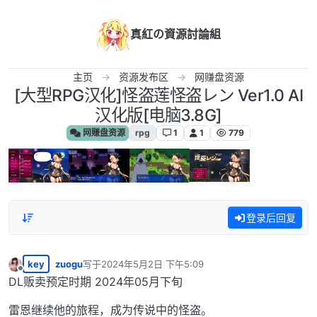
跳转至内容
真紅の資源討論組
主页
资源发布区
网赚盘资源
[大型RPG汉化]怪盗莲怪盗レン Ver1.0 AI
汉化版[电脑3.8G]
网赚盘资源
rpg
1
1
779
登录后回复
key
zuogu
写于
2024年5月2日 下午5:09
最后由 编辑
离线
DL贩卖预定时期 2024年05月下旬
雷恩继续他的旅程，成为传说中的怪盗。