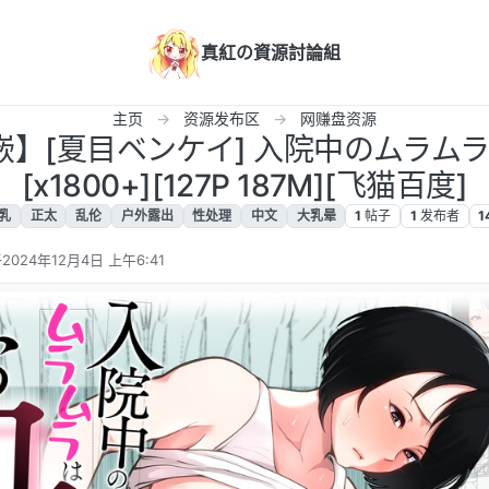
真紅の資源討論組
主页
资源发布区
网赚盘资源
】[夏目ベンケイ] 入院中のムラムラ
[x1800+][127P 187M][飞猫百度]
乳
正太
乱伦
户外露出
性处理
中文
大乳晕
1
帖子
1
发布者
1
于
2024年12月4日 上午6:41
由 编辑