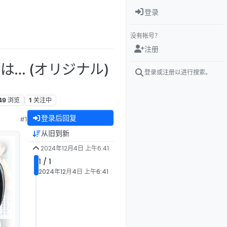
登录
没有帐号？
注册
は… (オリジナル)
登录或注册以进行搜索。
49
浏览
1
关注中
登录后回复
#1
从旧到新
2024年12月4日 上午6:41
1 / 1
2024年12月4日 上午6:41