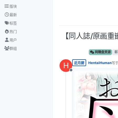
跳转至内容
版块
最新
标签
热门
【同人誌/原画重嵌
用户
群组
网赚盘资源
巨
近月厨
HentaiHuman
写
H
最后
离线