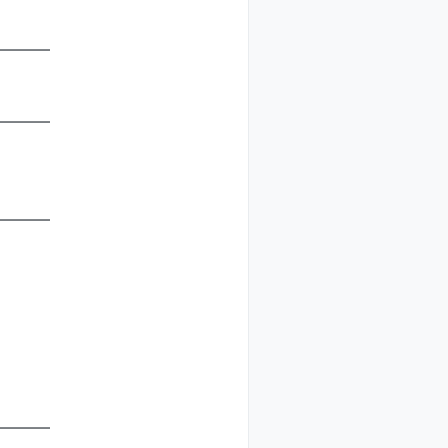
————
————
————
————