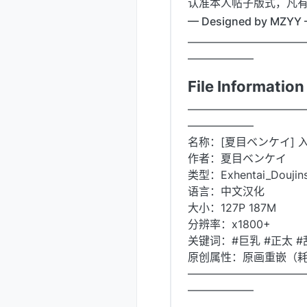
认准本人帖子版式，凡
— Designed by MZYY
——————————
——————
File Informati
——————————
——————
名称：[夏目ベンケイ] 入
作者：夏目ベンケイ
类型：Exhentai_Doujin
语言：中文汉化
大小：127P 187M
分辨率：x1800+
关键词：#巨乳 #正太 #
原创属性：原画重嵌（
——————————
——————