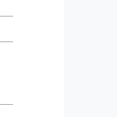
————
————
————