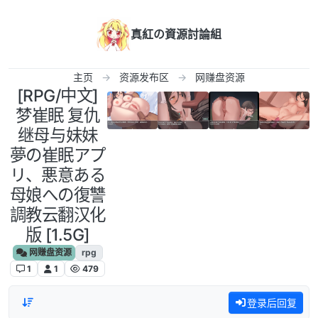
跳转至内容
真紅の資源討論組
主页
资源发布区
网赚盘资源
[RPG/中文]
梦崔眠 复仇
继母与妹妹
夢の崔眠アプ
リ、悪意ある
母娘への復讐
調教云翻汉化
版 [1.5G]
网赚盘资源
rpg
1
1
479
登录后回复