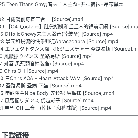
-25 Teen Titans Gm弱音未亡人主题+开裆裤袜+吊带黑丝
02 甘雨镜前练舞三合一 [Source].mp4
-06 【C4D_octane】肚兜胡桃和丘丘人的镜前玩闹 [Source].mp
5 DHolicChewy未亡人弱音(掉装备) [Source].mp4
28 景元和镜流的快乐师徒Abracadabra [Source].mp4
-04 エフェクトダンス風_R18ジェスチャー 圣路易斯 [Source].m
10 風腰振りダンス 圣路易斯 [Source].mp4
17 对酒 凤冠弱音掉装备i [Source].mp4
Chirs OH [Source].mp4
三Chirs AOA - Heart Attack VAM [Source].mp4
02 圣路易斯 圣姨 下坐 [Source].mp4
16 申鹤夜兰Nice Body 先长裙 后裤袜 [Source].mp4
17 風腰振りダンス 优菈影子 [Source].mp4
21 申鹤 OH 三合一(掉裙子和裤袜版) [Source].mp4
————————————————————————————
 / 下载链接