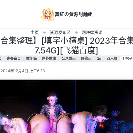
真紅の資源討論組
主页
资源发布区
网赚盘资源
合集整理】[填字小檀桌] 2023年合集 [1
7.54G][飞猫百度]
太
丧失童贞
露阴癖
户外露出
公众露出
無修正
3d
双人舞
1
帖子
于
2024年12月4日 上午6:13
由 编辑