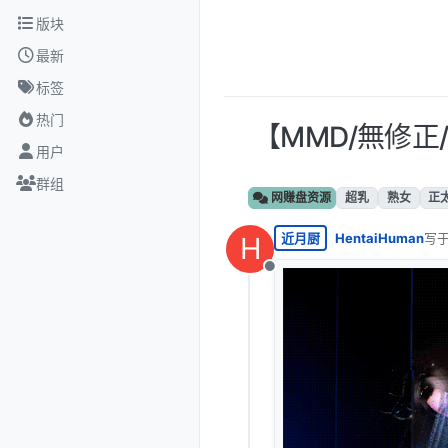
跳转至内容
版块
最新
标签
热门
【MMD/無修正/
用户
群组
网赚盘资源
超乳
熟女
正
近月厨
HentaiHuman
写
H
最后
离线