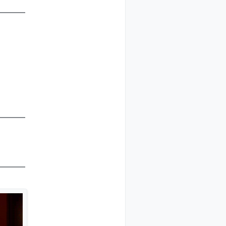
————
————
————