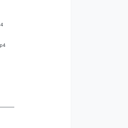
4
p4
————