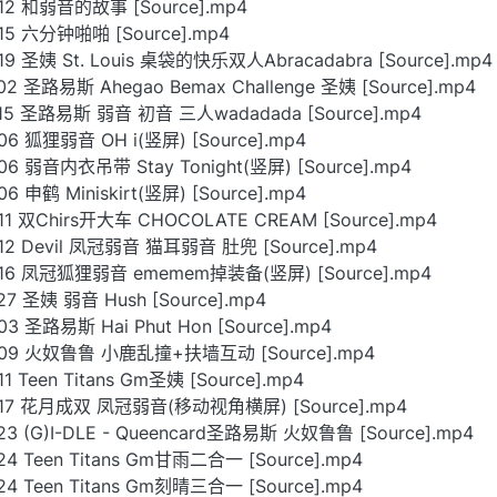
12 和弱音的故事 [Source].mp4
15 六分钟啪啪 [Source].mp4
9 圣姨 St. Louis 桌袋的快乐双人Abracadabra [Source].mp4
2 圣路易斯 Ahegao Bemax Challenge 圣姨 [Source].mp4
15 圣路易斯 弱音 初音 三人wadadada [Source].mp4
6 狐狸弱音 OH i(竖屏) [Source].mp4
6 弱音内衣吊带 Stay Tonight(竖屏) [Source].mp4
 申鹤 Miniskirt(竖屏) [Source].mp4
1 双Chirs开大车 CHOCOLATE CREAM [Source].mp4
12 Devil 凤冠弱音 猫耳弱音 肚兜 [Source].mp4
16 凤冠狐狸弱音 ememem掉装备(竖屏) [Source].mp4
7 圣姨 弱音 Hush [Source].mp4
 圣路易斯 Hai Phut Hon [Source].mp4
-09 火奴鲁鲁 小鹿乱撞+扶墙互动 [Source].mp4
 Teen Titans Gm圣姨 [Source].mp4
-17 花月成双 凤冠弱音(移动视角横屏) [Source].mp4
3 (G)I-DLE - Queencard圣路易斯 火奴鲁鲁 [Source].mp4
4 Teen Titans Gm甘雨二合一 [Source].mp4
4 Teen Titans Gm刻晴三合一 [Source].mp4