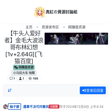
跳转至内容
真紅の資源討論組
主页
资源发布区
网赚盘资源
【牛头人爱好
者】金毛大波浪
哥布林幻想
[1v+2.64G][飞
猫百度]
网赚盘资源
小马拉大车 地精
1
1
198
登录后回复
柚子厨
遇事不决可问春风
写于
2024年12月4日 上午4:34
已封禁
最后由 编辑
离线