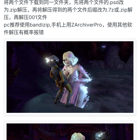
将两个文件下载到同一文件夹，先将两个文件的.psd改
为.zip解压，再将解压得到的两个文件后缀改为.7z或.zip解
压，再解压001文件
pc推荐使用bandizip,手机上用ZArchiverPro，使用其他软
件解压有概率报错