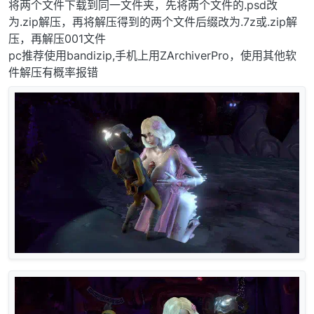
将两个文件下载到同一文件夹，先将两个文件的.psd改
为.zip解压，再将解压得到的两个文件后缀改为.7z或.zip解
压，再解压001文件
pc推荐使用bandizip,手机上用ZArchiverPro，使用其他软
件解压有概率报错