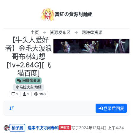
跳转至内容
真紅の資源討論組
主页
资源发布区
网赚盘资源
【牛头人爱好
者】金毛大波浪
哥布林幻想
[1v+2.64G][飞
猫百度]
网赚盘资源
小马拉大车 地精
1
1
198
登录后回复
柚子厨
遇事不决可问春风
写于
2024年12月4日 上午4:34
已封禁
最后由 编辑
离线