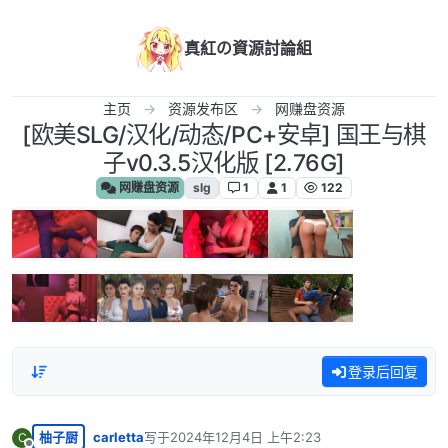
跳转至内容
真紅の資源討論組
主页
资源发布区
网赚盘资源
[欧美SLG/汉化/动态/PC+安卓] 国王与棋
子v0.3.5汉化版 [2.76G]
网赚盘资源
slg
1
1
122
登录后回复
柚子厨
carletta
写于
2024年12月4日 上午2:23
C
最后由 编辑