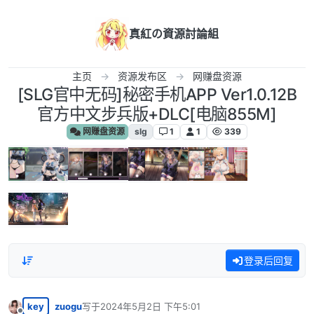
跳转至内容
真紅の資源討論組
主页
资源发布区
网赚盘资源
[SLG官中无码]秘密手机APP Ver1.0.12B
官方中文步兵版+DLC[电脑855M]
网赚盘资源
slg
1
1
339
登录后回复
key
zuogu
写于
2024年5月2日 下午5:01
最后由 编辑