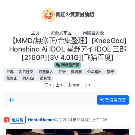
跳转至内容
真紅の資源討論組
主页
资源发布区
网赚盘资源
【MMD/無修正/合集整理】[KneeGod]
Honshino Ai IDOL 星野アイ IDOL 三部
[2160P][3V 4.01G][飞猫百度]
网赚盘资源
巨乳
乳穴性交
双重插入
扩张
露阴癖
公众露出
猎奇
無修正
同人3d
道具舞
1
1
419
1
登录后回复
近月厨
HentaiHuman
写于
2024年12月4日 上午1:06
H
最后由 编辑
离线