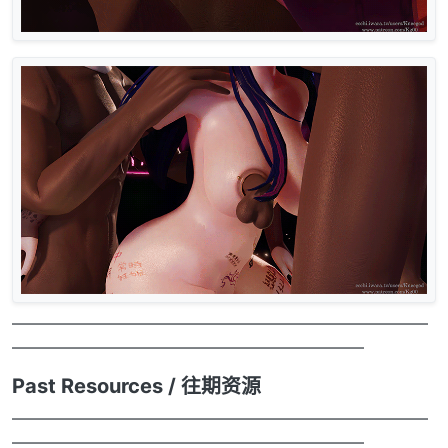
——————————————————————————
——————————————————————
Past Resources / 往期资源
——————————————————————————
——————————————————————