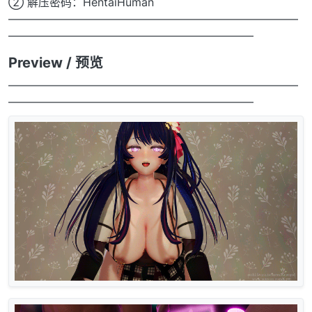
② 解压密码：HentaiHuman
——————————————————————————
——————————————————————
Preview / 预览
——————————————————————————
——————————————————————