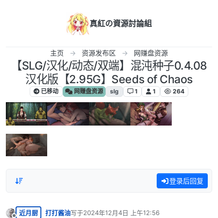
跳转至内容
真紅の資源討論組
主页
资源发布区
网赚盘资源
【SLG/汉化/动态/双端】混沌种子0.4.08
汉化版【2.95G】Seeds of Chaos
已移动
网赚盘资源
slg
1
1
264
登录后回复
近月厨
打打酱油
写于
2024年12月4日 上午12:56
最后由 编辑