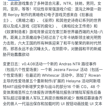
离线
注：此款游戏集合了多种混合元素，NTR，扶她，男同，女
同，变异，等等！可玩性非常强游戏介绍：混沌之种是一款
用 Ren’py 制作的黑暗奇幻电子游戏灵感来自《狂暴战
士》、《黑暗之魂》、《巫师》和其他史诗奇幻系列的世界
观以及成人游戏《冠军的腐化》、《奥帕拉女王传奇》和
《奴隶制造者》游戏背景设定在索兰斯世界最西端的大陆–六
界。距离上次恶魔战争已经过去了七年卡纳斯领主被光明势
力击败，六大王国的所有种族迎来了和平与繁荣的新时代然
而，邪恶永远不会沉睡太久，在阴影中，对脆弱和平的新威
胁开始蠢蠢欲动
变更日志：v0.4.08活动一个新的 Andras NTR 路径事件
（包括六个性爱场景）一个新 Jezera Favour 活动（包括一
个性爱场景）在最近的 Whitescar 活动中，添加了 Rowan
主导的性爱场景五个重新制作/扩展的 Helayna 活动阿斯塔
特ART战役中新增罗文参与战斗的部分16 个新 CG，48 个
变体黑暗圣所立方体报告详情养殖坑报告详情陆军报告后备
军队超过容量兽人军队工具提示蜘蛛卵减少 蜘蛛招募装备齐
全的兽人一代溢出保存和加载时的 UI 按钮动画技能 UI 文本