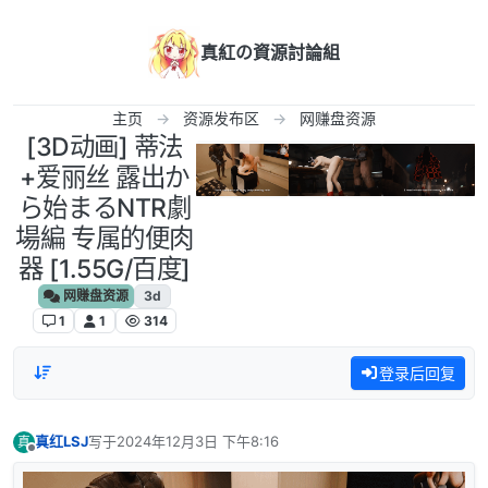
跳转至内容
真紅の資源討論組
主页
资源发布区
网赚盘资源
[3D动画] 蒂法
+爱丽丝 露出か
ら始まるNTR劇
場編 专属的便肉
器 [1.55G/百度]
网赚盘资源
3d
1
1
314
登录后回复
真红LSJ
写于
2024年12月3日 下午8:16
真
最后由 编辑
离线