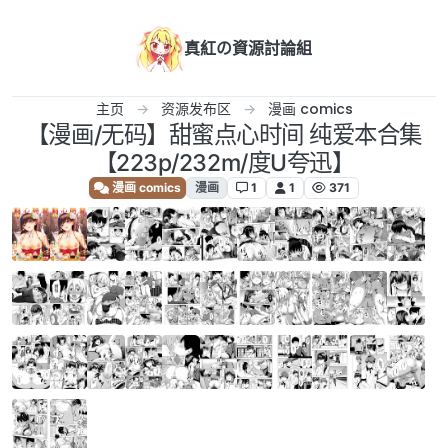
跳转至内容
真紅の資源討論組
主页
资源发布区
漫画 comics
【漫画/无码】甜蜜点心时间 纯爱本合集
【223p/232m/度U夸迅】
漫画 comics
漫画
1
1
371