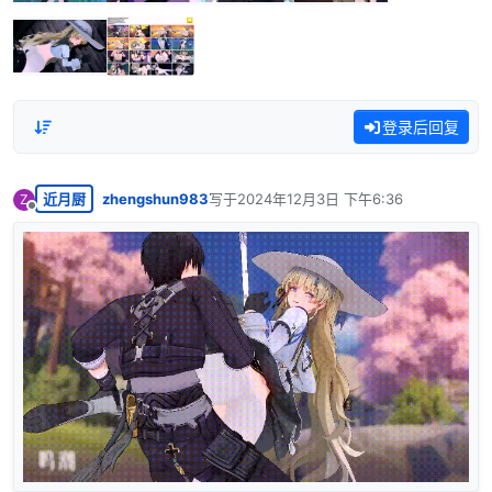
登录后回复
近月厨
zhengshun983
写于
2024年12月3日 下午6:36
Z
最后由 编辑
离线