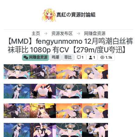
跳转至内容
真紅の資源討論組
主页
资源发布区
网赚盘资源
【MMD】fengyunmomo 12月鸣潮白丝裤
袜菲比 1080p 有CV【279m/度U夸迅】
网赚盘资源
鸣潮
菲比
1
1
1.1k