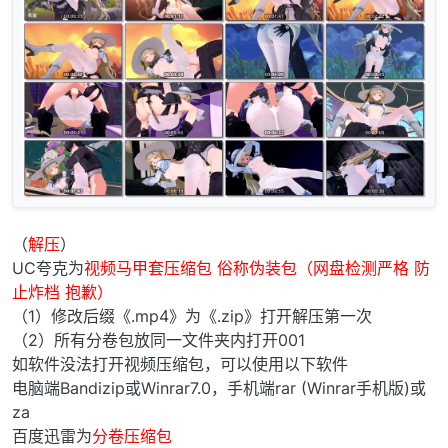
（
解压
）
UC夸克为
视频马甲套压缩包 俗称伪装包（网盘检测严格 防
止炸档 抱歉）
（1）修改后缀《.mp4》为《.zip》打开解压第一次
（2）所有分卷包放同一文件夹内打开001
如软件没法打开视频压缩包，可以使用以下软件
电脑端Bandizip或Winrar7.0，手机端rar (Winrar手机版)或
za
百度迅雷为
分卷压缩包