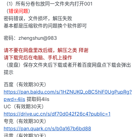
（1）所有分卷包放同一文件夹内打开001
（
错误问题
）
密码错误，文件损坏，解压失败
基本都是压缩软件的问题换个软件即可
密码：zhengshun@983
请不要在网盘里改后缀，解压之类 拜谢
请下载完后在电脑、手机上操作
（度盘）保存文件夹后下载或者开着百度网盘点下载会弹出
提示
百度（有效期30天）
https://pan.baidu.com/s/1HZNUKQ_oBC5hjF0UgPupRg?
pwd=4iis
提取码4iis
UC（有效期30天）
https://drive.uc.cn/s/df70d042f26c4?public=1
夸克（有效期30天）
https://pan.quark.cn/s/b0a167b6bd88
迅雷（有效期30天）