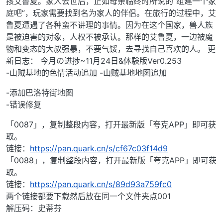
孩艾鲁夏。家人去世后，正如母亲临终时所说的“组建一个家
庭吧”，玩家需要找到名为家人的伴侣。在旅行的过程中，艾
鲁夏遭遇了各种蛮不讲理的事情。因为在这个国家，兽人族
是被迫害的对象，人权不被承认。那样的艾鲁夏，一边被魔
物和变态的大叔强暴，不要气馁，去寻找自己喜欢的人。 更
新日志： 今月の进捗~11月24日&体験版Ver0.253
-山贼基地的色情活动追加 -山贼基地地图追加
-添加巴洛特街地图
-错误修复
「0087」，复制整段内容，打开最新版「夸克APP」即可获
取。
链接：
https://pan.quark.cn/s/cf67c03f14d9
「0088」，复制整段内容，打开最新版「夸克APP」即可获
取。
链接：
https://pan.quark.cn/s/89d93a759fc0
两个链接都要下载然后放在同一个文件夹点001
解压码：史蒂芬