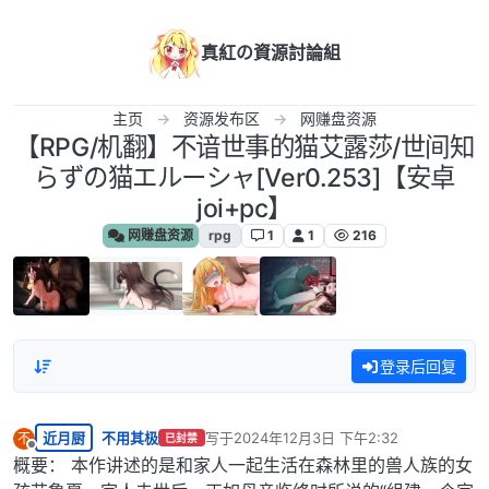
跳转至内容
真紅の資源討論組
主页
资源发布区
网赚盘资源
【RPG/机翻】不谙世事的猫艾露莎/世间知
らずの猫エルーシャ[Ver0.253]【安卓
joi+pc】
网赚盘资源
rpg
1
1
216
登录后回复
近月厨
不用其极
写于
2024年12月3日 下午2:32
不
已封禁
最后由 编辑
离线
概要： 本作讲述的是和家人一起生活在森林里的兽人族的女