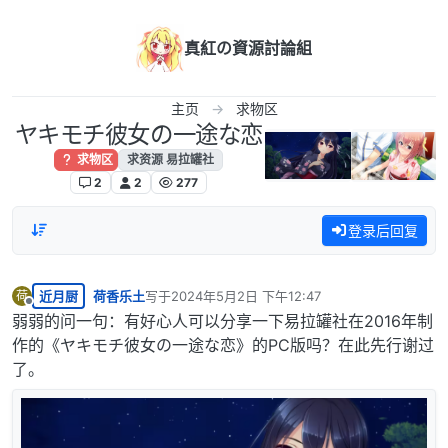
跳转至内容
真紅の資源討論組
主页
求物区
ヤキモチ彼女の一途な恋
求物区
求资源 易拉罐社
2
2
277
登录后回复
近月厨
荷香乐土
写于
2024年5月2日 下午12:47
荷
最后由 编辑
离线
弱弱的问一句：有好心人可以分享一下易拉罐社在2016年制
作的《ヤキモチ彼女の一途な恋》的PC版吗？在此先行谢过
了。