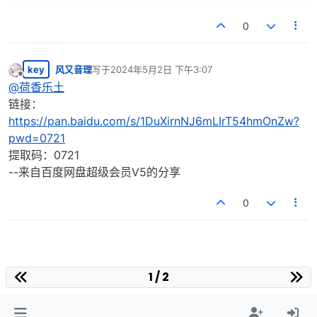
0
key
风又音理
写于
2024年5月2日 下午3:07
最后由 编辑
离线
@
荷香乐土
链接：
https://pan.baidu.com/s/1DuXirnNJ6mLIrT54hmOnZw?
pwd=0721
提取码：0721
--来自百度网盘超级会员V5的分享
0
1 / 2