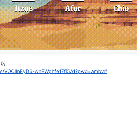
方版
om/s/VOCllnEyD6-wnEWphfe17fi5A1?pwd=ambv#