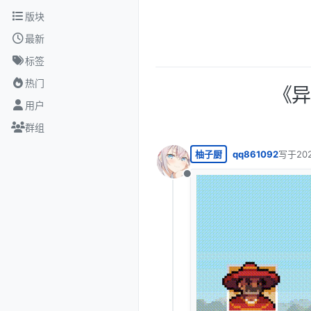
跳转至内容
版块
最新
标签
热门
《异
用户
群组
柚子厨
qq861092
写于
20
最后由 
离线