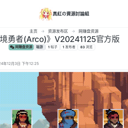
真紅の資源討論組
主页
资源发布区
网赚盘资源
境勇者(Arco)》V20241125官方版
网赚盘资源
端游
1
帖子
1
发布者
83
浏览
24年12月3日 下午12:25
编辑