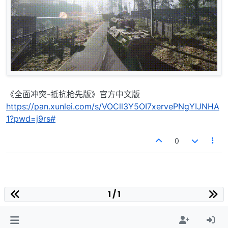
《全面冲突-抵抗抢先版》官方中文版
https://pan.xunlei.com/s/VOCll3Y5OI7xervePNgYIJNHA
1?pwd=j9rs#
0
1 / 1