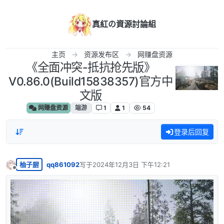
跳转至内容
真紅の資源討論組
主页
资源发布区
网赚盘资源
《全面冲突-抵抗抢先版》
V0.86.0(Build15838357)官方中
文版
网赚盘资源
端游
1
1
54
登录后回复
柚子厨
qq861092
写于
2024年12月3日 下午12:21
最后由 编辑
离线