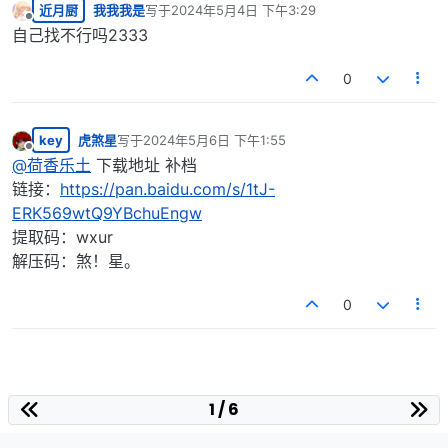
近月厨
我我我是
写于
2024年5月4日 下午3:29
最后由 编辑
离线
自己找不行吗2333
0
key
虎煞星
写于
2024年5月6日 下午1:55
最后由 编辑
离线
@
荷香乐土
下载地址 补档
链接：
https://pan.baidu.com/s/1tJ-
ERK569wtQ9YBchuEngw
提取码：wxur
解压码：煞！星。
0
1 / 6