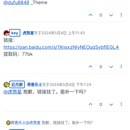
@
dufu8848
_Theme
0
key
虎煞星
写于
2024年5月4日 上午11:43
最后由 编辑
离线
链接：
https://pan.baidu.com/s/1XnsxzNlyNEOuqSvbfIEGLA
提取码：77bk
0
近月厨
荷香乐土
写于
2024年5月4日 下午1:24
荷
最后由 编辑
离线
@
虎煞星
抱歉，链接挂了。能补一下吗？
0
荷香乐土
@
虎煞星
抱歉，链接挂了。能补一下吗？
荷