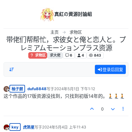
跳转至内容
真紅の資源討論組
主页
求物区
带佬们帮帮忙，求彼女と俺と恋人と。プ
レミアムモーションプラス资源
求物区
求大佬
6
4
843
登录后回复
柚子厨
dufu8848
写于
2024年5月1日 下午1:12
D
最后由 编辑
离线
这个作品的17版资源没找到，只找到初版14年的。🧎🧎🧎
0
key
虎煞星
写于
2024年5月4日 上午11:43
最后由 编辑
离线