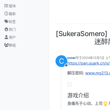
跳转至内容
版块
最新
标签
热门
[SukeraSo
用户
迷醉唇
群组
ccrar
写于
2024年12月1日 上午
C
最后由 编辑
https://pan.quark.cn/
离线
解压密码:
www.mg213.
游戏介绍
身痛先于心动，上司