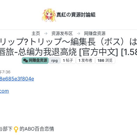
真紅の資源討論組
主页
资源发布区
网赚盘资源
mero] リップ?トリップ～編集長（ボス
旅-总编为我退高烧 [官方中文] [1.58
网赚盘资源
rpg
1
帖子
1
发布者
186
浏览
7:36
s/8e685e3f804e
com
与部下
的ABO百合恋情