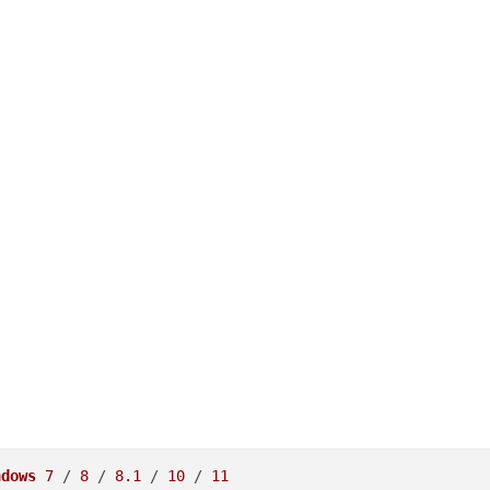
ndows
7
 / 
8
 / 
8.1
 / 
10
 / 
11