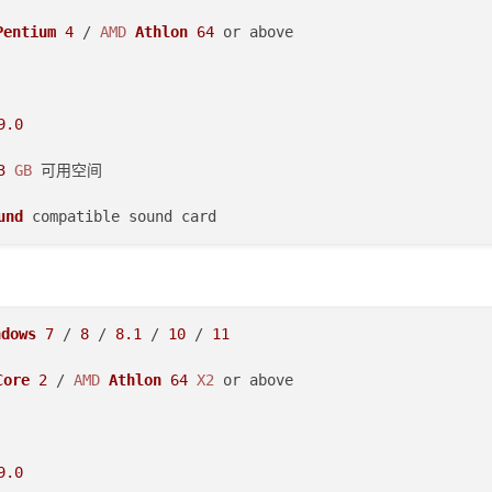
Pentium
4
 / 
AMD
Athlon
64
 or above  

9.0
3
GB
 可用空间  

und
ndows
7
 / 
8
 / 
8.1
 / 
10
 / 
11
Core
2
 / 
AMD
Athlon
64
X2
 or above  

9.0