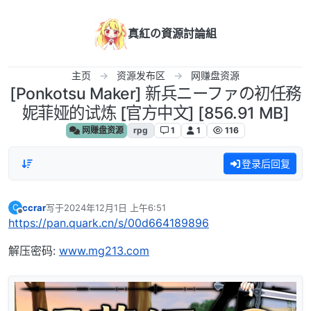
跳转至内容
真紅の資源討論組
主页
资源发布区
网赚盘资源
[Ponkotsu Maker] 新兵ニーファの初任務
妮菲娅的试炼 [官方中文] [856.91 MB]
网赚盘资源
rpg
1
1
116
登录后回复
ccrar
写于
2024年12月1日 上午6:51
C
最后由 编辑
离线
https://pan.quark.cn/s/00d664189896
解压密码:
www.mg213.com