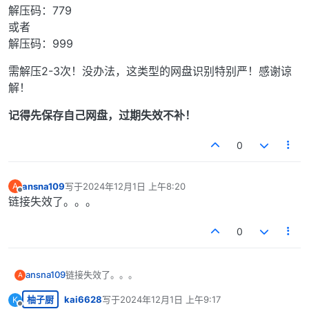
解压码：779
或者
解压码：999
需解压2-3次！没办法，这类型的网盘识别特别严！感谢谅
解！
记得先保存自己网盘，过期失效不补！
0
ansna109
写于
2024年12月1日 上午8:20
A
最后由 编辑
离线
链接失效了。。。
0
ansna109
链接失效了。。。
A
柚子厨
kai6628
写于
2024年12月1日 上午9:17
K
最后由 编辑