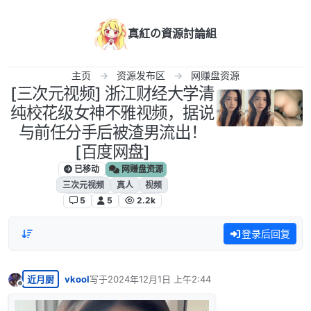
跳转至内容
真紅の資源討論組
主页
资源发布区
网赚盘资源
[三次元视频] 浙江财经大学清
纯校花级女神不雅视频，据说
与前任分手后被渣男流出！
[百度网盘]
已移动
网赚盘资源
三次元视频
真人
视频
5
5
2.2k
登录后回复
近月厨
vkool
写于
2024年12月1日 上午2:44
最后由 编辑
离线