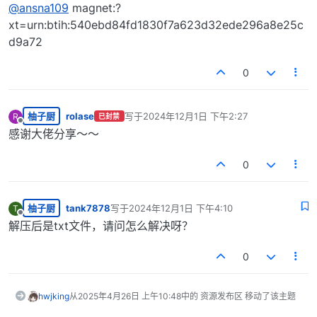
离线
@
ansna109
magnet:?
xt=urn:btih:540ebd84fd1830f7a623d32ede296a8e25c
d9a72
0
柚子厨
rolase
写于
2024年12月1日 下午2:27
R
已封禁
最后由 编辑
离线
感谢大佬分享～～
0
柚子厨
tank7878
写于
2024年12月1日 下午4:10
T
最后由 编辑
离线
解压后是txt文件，请问怎么解决呀？
0
hwjking
从
2025年4月26日 上午10:48
中的 资源发布区 移动了该主题