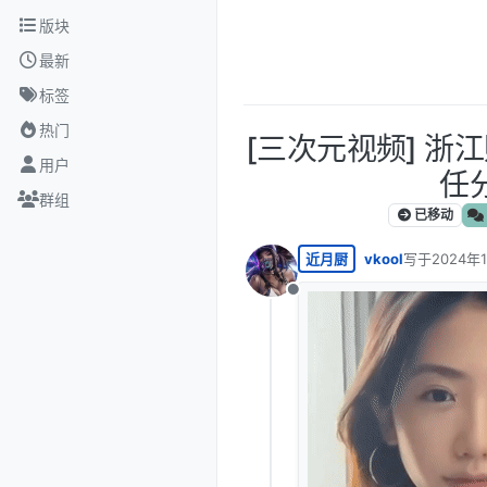
跳转至内容
版块
最新
标签
热门
[三次元视频] 
用户
任
群组
已移动
近月厨
vkool
写于
2024年
最后由 编辑
离线