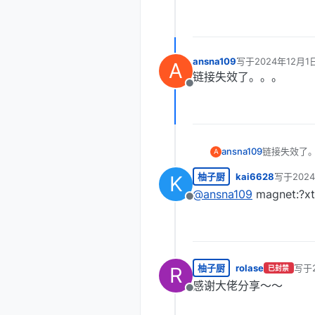
ansna109
写于
2024年12月1
A
最后由 编辑
链接失效了。。。
离线
ansna109
链接失效了
A
柚子厨
kai6628
写于
202
K
最后由 编
@
ansna109
magnet:?x
离线
柚子厨
rolase
写于
R
已封禁
最后
感谢大佬分享～～
离线