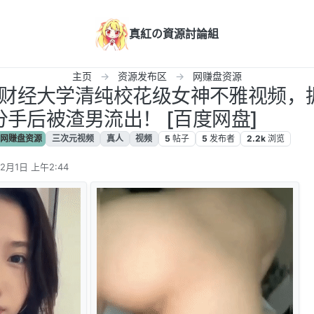
真紅の資源討論組
主页
资源发布区
网赚盘资源
浙江财经大学清纯校花级女神不雅视频，
分手后被渣男流出！ [百度网盘]
网赚盘资源
三次元视频
真人
视频
5
帖子
5
发布者
2.2k
浏览
12月1日 上午2:44