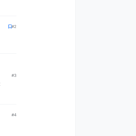
#2
#3
2
#4